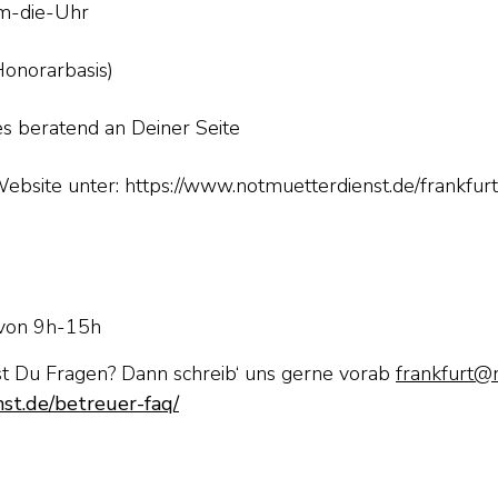
um-die-Uhr
onorarbasis)
s beratend an Deiner Seite
ebsite unter: https://www.notmuetterdienst.de/frankfurt
 von 9h-15h
st Du Fragen? Dann schreib‘ uns gerne vorab
frankfurt@
st.de/betreuer-faq/