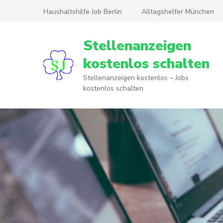
Skip
Haushaltshilfe Job Berlin
Alltagshelfer München
to
content
Stellenanzeigen
(Press
Enter)
kostenlos schalten
Stellenanzeigen kostenlos – Jobs
kostenlos schalten