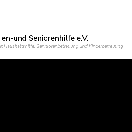
en-und Seniorenhilfe e.V.
t Haushaltshilfe, Senniorenbetreuung und Kinderbetreuung