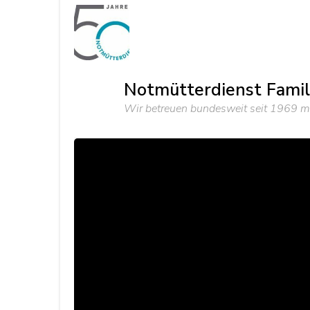
Notmütterdienst Famili
Wir betreuen bundesweit seit 1969 mi