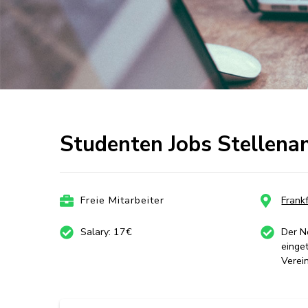
Studenten Jobs Stellena
Freie Mitarbeiter
Frank
Salary: 17€
Der No
einge
Verei