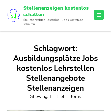
Skip
Stellenanzeigen kostenlos
to
schalten
content
Stellenanzeigen kostenlos – Jobs kostenlos
(Press
schalten
Enter)
Schlagwort:
Ausbildungsplätze Jobs
kostenlos Lehrstellen
Stellenangebote
Stellenanzeigen
Showing: 1 - 1 of 1 Items