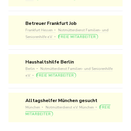
Betreuer Frankfurt Job
Frankfurt Hessen
Notmütterdienst Familien- und
Seniorenhilfe e.V.
FREIE MITARBEITER
Haushaltshilfe Berlin
Berlin
Notmütterdienst Familien- und Seniorenhilfe
e.V.
FREIE MITARBEITER
Alltagshelfer München gesucht
München
Notmütterdienst e.V. München
FREIE
MITARBEITER